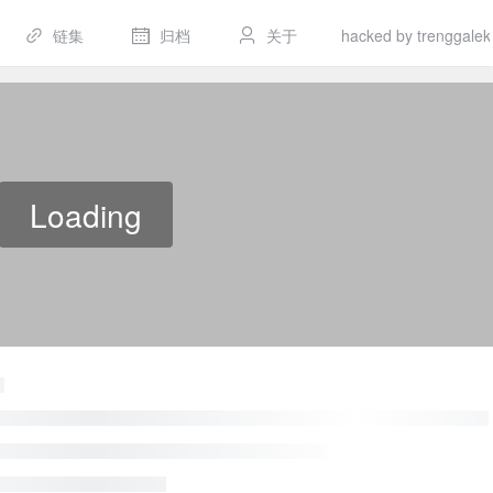
链集
归档
关于
hacked by trenggalek
Loading