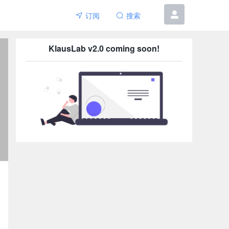
订阅
搜索
6etar
KlausLab v2.0 coming soon!