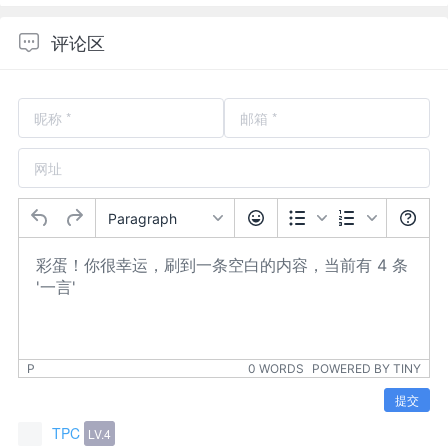
评论区
Paragraph
P
0 WORDS
POWERED BY TINY
提交
TPC
LV.4