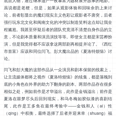
底层人物，通过继承遗产一夜暴富为题材展开故事的电影。
虽说都是老梗，但是，如果从观影体验和回味余韵上来讨
论，前者彰显出的魔幻现实主义色彩让观影者不唐突，后者
强行玩东北文化和闽南文化的冲突以制造笑料这点却让我全
程尴尬。我甚至怀疑后者的团队究竟清不清楚自身作品的立
意，不论剧本质量和演员演技等等。即使女主都是宋芸桦扮
演，但是我觉得都不应该拿这两部剧再相提并论了。《西红
市首富》应该和同位闫飞、彭大魔出品的《夏洛特烦恼》讨
论。
闫飞和彭大魔的这部作品从一众演员和剧本保留的线索上，
让主流媒体都将之视作《夏洛特烦恼》的续集，都是落魄到
底的小角色在外界的助力下翻身的剧本。两部作品存在很多
相似之处，例如前作是才华溢出，此作是金钱溢出；前作是
夏洛在噩梦尽头后回到现实，和马冬梅如胶似漆的喜剧结
尾，此作是王多鱼在最终考验中——金钱和人（ai）性
（qing）中权衡，最终选择了后者并迎来幸（shuang）福