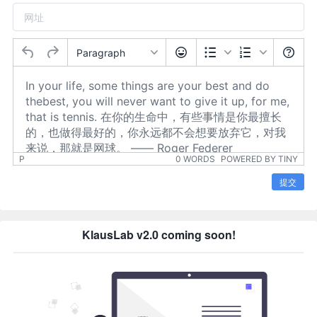
Paragraph
P
0 WORDS
POWERED BY TINY
提交
KlausLab v2.0 coming soon!