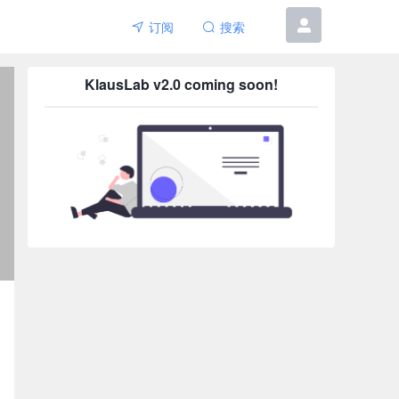
订阅
搜索
6etar
KlausLab v2.0 coming soon!