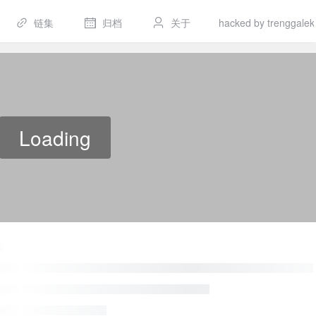
链集
归档
关于
hacked by trenggalek
Loading