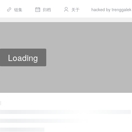
链集
归档
关于
hacked by trenggalek
Loading