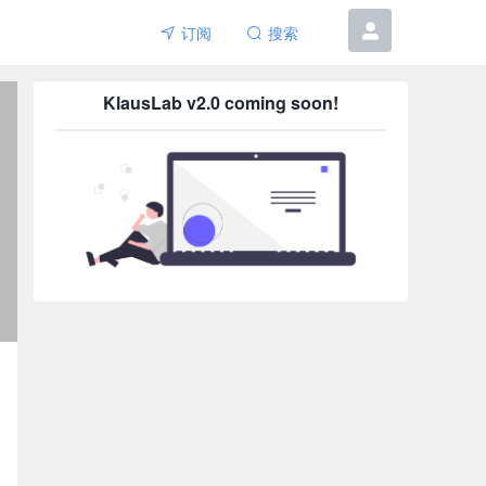
订阅
搜索
6etar
KlausLab v2.0 coming soon!