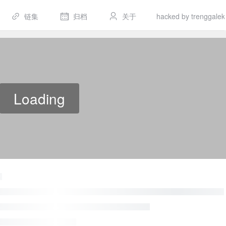
链集
归档
关于
hacked by trenggalek
Loading