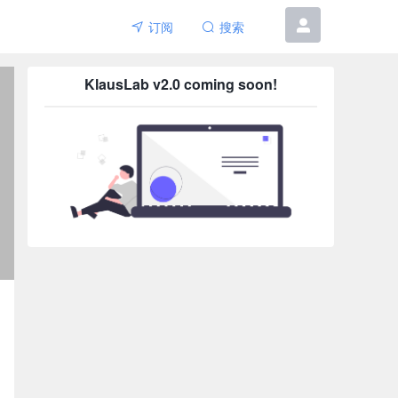
订阅
搜索
6etar
KlausLab v2.0 coming soon!