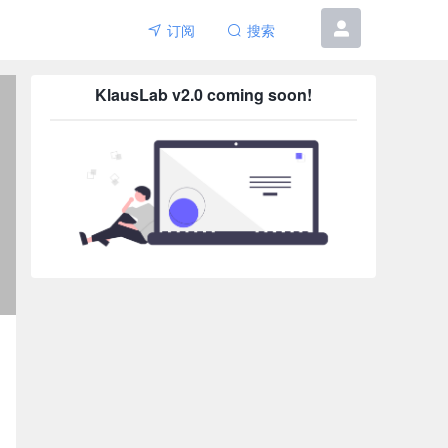
订阅
搜索
6etar
KlausLab v2.0 coming soon!