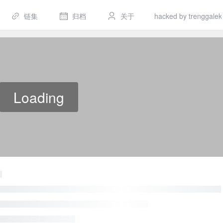
链集
归档
关于
hacked by trenggalek
Loading