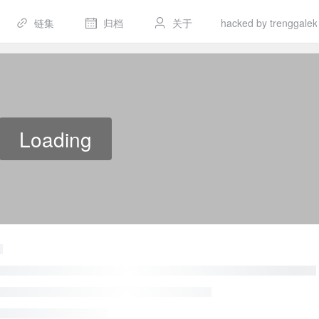
链集
归档
关于
hacked by trenggalek
Loading