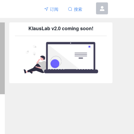
订阅
搜索
6etar
KlausLab v2.0 coming soon!