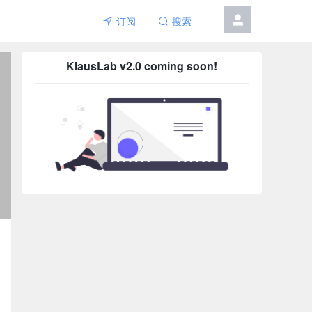
订阅
搜索
6etar
KlausLab v2.0 coming soon!