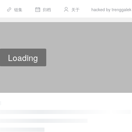
链集
归档
关于
hacked by trenggalek
Loading