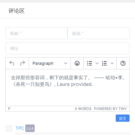
评论区
Paragraph
P
0 WORDS
POWERED BY TINY
提交
TPC
LV.4