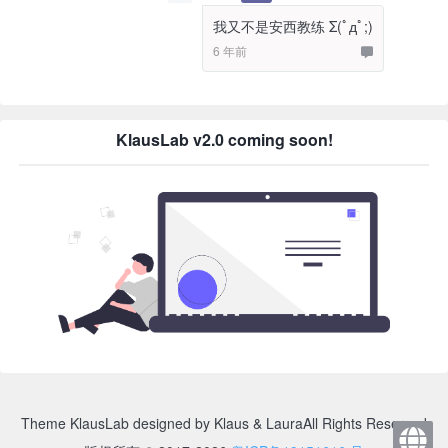
我又不是安西教练 Σ(ﾟдﾟ;)
6 年前
KlausLab v2.0 coming soon!
Theme KlausLab designed by Klaus & Laura
All Rights Reserved