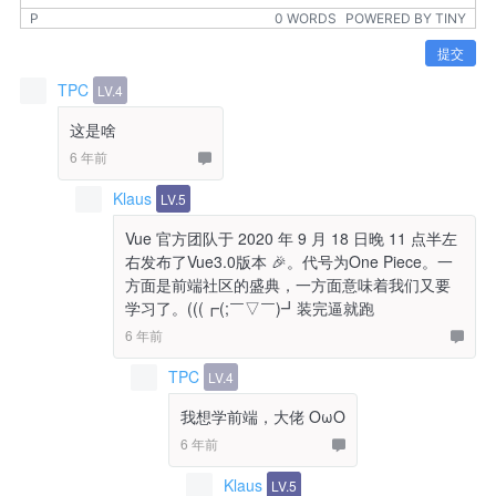
P
0 WORDS
POWERED BY TINY
提交
TPC
LV.4
这是啥
6 年前
Klaus
LV.5
Vue 官方团队于 2020 年 9 月 18 日晚 11 点半左
右发布了Vue3.0版本 🎉。代号为One Piece。一
方面是前端社区的盛典，一方面意味着我们又要
学习了。(((┏(;￣▽￣)┛装完逼就跑
6 年前
TPC
LV.4
我想学前端，大佬 OωO
6 年前
Klaus
LV.5