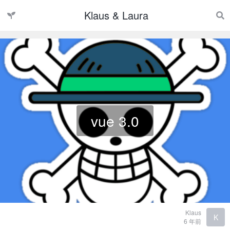
Klaus & Laura
vue 3.0
Klaus
K
6 年前